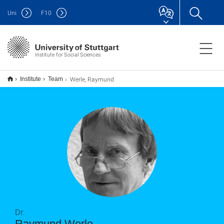
Uni
F
10
Institute for Social Sciences
Werle, Raymund
Institute
Team
Dr.
Raymund Werle