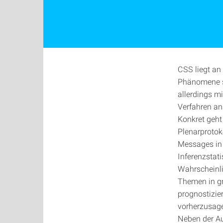
CSS liegt an
Phänomene st
allerdings m
Verfahren ana
Konkret geht
Plenarprotok
Messages in 
Inferenzstat
Wahrscheinli
Themen in g
prognostizie
vorherzusag
Neben der Au