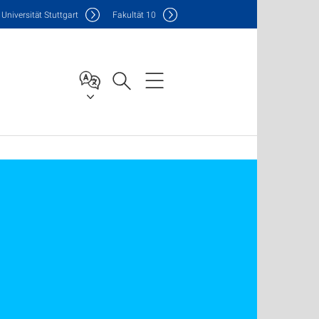
Uni
versität Stuttgart
F
akultät
10