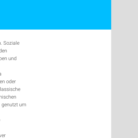
. Soziale
rden
ypen und
a
nen oder
lassische
anischen
u genutzt um
e
ver