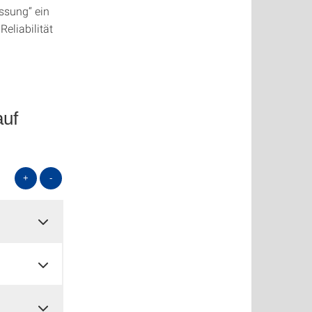
ssung“ ein
eliabilität
auf
+
-