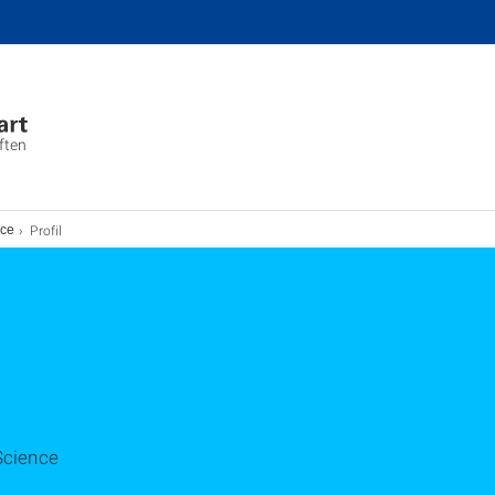
ften
Profil
nce
Science