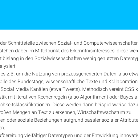
 der Schnittstelle zwischen Sozial- und Computerwissenschaften
ehen dabei im Mittelpunkt des Erkenntnisinteresses, diese we
it bislang in den Sozialwissenschaften wenig genutzten Datent
lysiert.
 es z.B. um die Nutzung von prozessgenerierten Daten, also etw
olle des Bundestags, wissenschaftliche Texte und Kollaboratio
Social Media Kanälen (etwa Tweets). Methodisch vereint CSS k
istik mit iterativen Rechenregeln (also Algorithmen) oder Bayesi
chkeitsklassifikationen. Diese werden dann beispielsweise daz
roßen Mengen an Text zu erkennen, Wirtschaftswachstum zu
ren oder soziale Beziehungen aufgrund basaler sozialer Attribut
en.
fbereitung vielfältiger Datentypen und der Entwicklung innovati