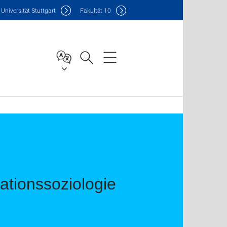
Uni
versität Stuttgart
F
akultät
10
ationssoziologie