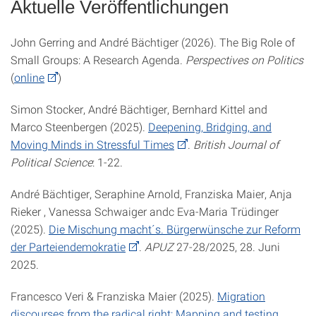
Aktuelle Veröffentlichungen
John Gerring and André Bächtiger (2026). The Big Role of
Small Groups: A Research Agenda.
Perspectives on Politics
(
online
)
Simon Stocker, André Bächtiger, Bernhard Kittel and
Marco Steenbergen (2025).
Deepening, Bridging, and
Moving Minds in Stressful Times
.
British Journal of
Political Science
: 1-22.
André Bächtiger, Seraphine Arnold, Franziska Maier, Anja
Rieker , Vanessa Schwaiger andc Eva-Maria Trüdinger
(2025).
Die Mischung macht´s. Bürgerwünsche zur Reform
der Parteiendemokratie
.
APUZ
27-28/2025, 28. Juni
2025.
Francesco Veri & Franziska Maier (2025).
Migration
discourses from the radical right: Mapping and testing