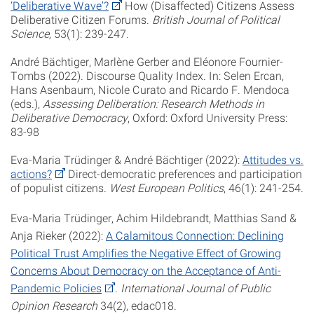
‘Deliberative Wave’?
How (Disaffected) Citizens Assess
Deliberative Citizen Forums.
British Journal of Political
Science,
53(1):
239-247.
André Bächtiger, Marlène Gerber and Eléonore Fournier-
Tombs (2022). Discourse Quality Index. In: Selen Ercan,
Hans Asenbaum, Nicole Curato and Ricardo F. Mendoca
(eds.),
Assessing Deliberation: Research Methods in
Deliberative Democracy
, Oxford: Oxford University Press:
83-98
Eva-Maria Trüdinger & André Bächtiger (2022):
Attitudes vs.
actions?
Direct-democratic preferences and participation
of populist citizens.
West European Politics
, 46(1):
241-254
.
Eva-Maria Trüdinger, Achim Hildebrandt, Matthias Sand &
Anja Rieker (2022):
A Calamitous Connection: Declining
Political Trust Amplifies the Negative Effect of Growing
Concerns About Democracy on the Acceptance of Anti-
Pandemic Policies
.
International Journal of Public
Opinion Research
34(2), edac018.