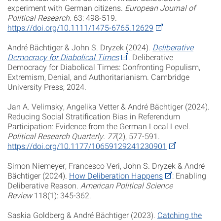
experiment with German citizens.
European Journal of
Political Research.
63: 498-519.
https://doi.org/10.1111/1475-6765.12629
André
Bächtiger &
John S.
Dryzek
(2024).
Deliberative
Democracy for Diabolical Times
. Deliberative
Democracy for Diabolical Times: Confronting Populism,
Extremism, Denial, and Authoritarianism. Cambridge
University Press; 2024.
Jan A. Velimsky, Angelika Vetter &
André
Bächtiger (2024).
Reducing Social Stratification Bias in Referendum
Participation: Evidence from the German Local Level.
Political Research Quarterly.
77
(2), 577-591.
https://doi.org/10.1177/10659129241230901
Simon Niemeyer, Francesco Veri,
John S.
Dryzek & André
Bächtiger (2024).
How Deliberation Happens
: Enabling
Deliberative Reason.
American Political Science
Review
118(1): 345-362.
Saskia Goldberg &
André
Bächtiger (2023).
Catching the