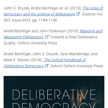
John S. Dryzek
,
André Bächtiger
,
et. al. (2019)
:
The crisis of
democracy and the science of deliberation
.
Science:
Vol.
363, Issue 6432, pp. 1144-1146.
André Bächtiger and John Parkinson (2019):
Mapping and
Measuring Deliberation.
Towards a New Deliberative
Quality. Oxford University Press.
André Bächtiger, John S. Dryzek, Jane Mansbridge, and
Mark E. Warren (2018).
The Oxford Handbook of
Deliberative Democracy
. Oxford: Oxford University Press.