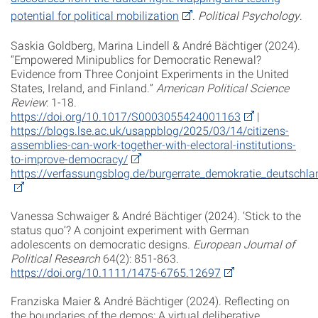
potential for political mobilization
.
Political Psychology
.
Saskia Goldberg, Marina Lindell &
André
Bächtiger (2024).
“Empowered Minipublics for Democratic Renewal?
Evidence from Three Conjoint Experiments in the United
States, Ireland, and Finland.”
American Political Science
Review
: 1-18.
https://doi.org/10.1017/S0003055424001163
|
https://blogs.lse.ac.uk/usappblog/2025/03/14/citizens-
assemblies-can-work-together-with-electoral-institutions-
to-improve-democracy/
https://verfassungsblog.de/burgerrate_demokratie_deutschla
Vanessa Schwaiger &
André
Bächtiger (2024). ‘Stick to the
status quo’? A conjoint experiment with German
adolescents on democratic designs.
European Journal of
Political Research
64(2): 851-863.
https://doi.org/10.1111/1475-6765.12697
Franziska Maier &
André
Bächtiger (2024). Reflecting on
the boundaries of the demos: A virtual deliberative