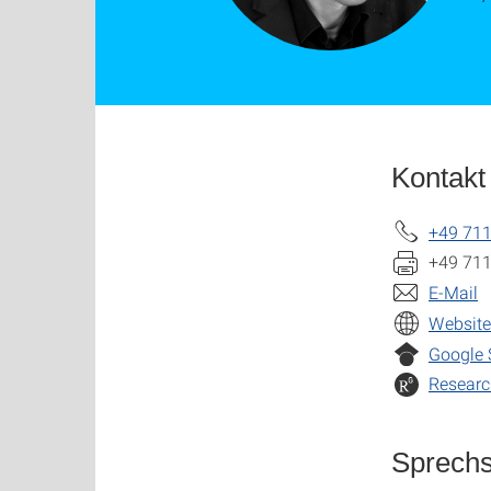
Kontakt
+49 711
+49 711
E-Mail
Website
Google 
Resear
Sprech