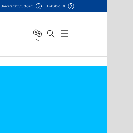
Uni
versität Stuttgart
F
akultät
10