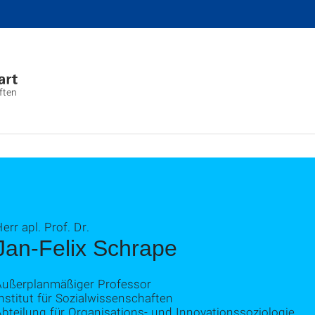
ften
err apl. Prof. Dr.
Jan-Felix Schrape
Außerplanmäßiger Professor
nstitut für Sozialwissenschaften
bteilung für Organisations- und Innovationssoziologie