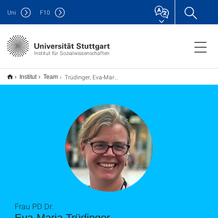
Uni
F
10
Institut für Sozialwissenschaften
Trüdinger, Eva-Maria
Institut
Team
Frau PD Dr.
Eva-Maria Trüdinger