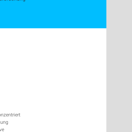
onzentriert
sung
ve