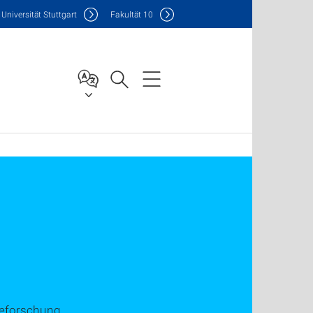
Uni
versität Stuttgart
F
akultät
10
ieforschung