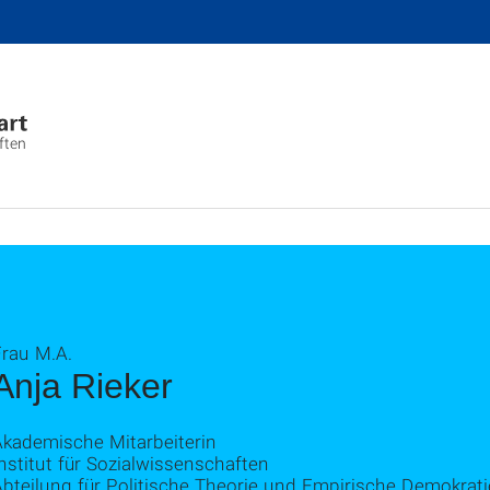
ften
Frau M.A.
Anja Rieker
Akademische Mitarbeiterin
nstitut für Sozialwissenschaften
Abteilung für Politische Theorie und Empirische Demokrat