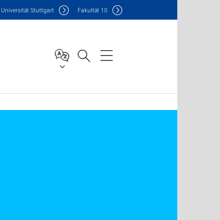
Uni
versität Stuttgart
F
akultät
10