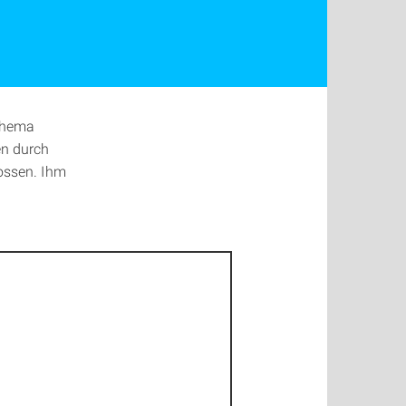
Thema
en durch
lossen. Ihm